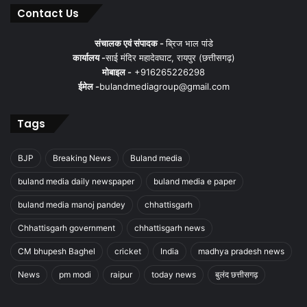
Contact Us
संचालक एवं संपादक -
ब्रिज भाल पांडे
कार्यालय -
साई मंदिर महादेवघाट, रायपुर (छत्तीसगढ़)
मोबाइल -
+916265226298
ईमेल -
bulandmediagroup@gmail.com
Tags
BJP
Breaking News
Buland media
buland media daily newspaper
buland media e paper
buland media manoj pandey
chhattisgarh
Chhattisgarh government
chhattisgarh news
CM bhupesh Baghel
cricket
India
madhya pradesh news
News
pm modi
raipur
today news
बुलंद छत्तीसगढ़