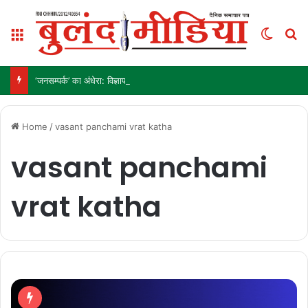
Menu
Switch
S
‘जनसम्पर्क’ का अंधेरा: विज्ञापन अब ‘इनाम’ नहीं, ‘हथियार’ है!
Home
/
vasant panchami vrat katha
vasant panchami
vrat katha