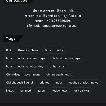
Contact Us
संचालक एवं संपादक -
ब्रिज भाल पांडे
कार्यालय -
साई मंदिर महादेवघाट, रायपुर (छत्तीसगढ़)
मोबाइल -
+916265226298
ईमेल -
bulandmediagroup@gmail.com
Tags
BJP
Breaking News
Buland media
buland media daily newspaper
buland media e paper
buland media manoj pandey
chhattisgarh
Chhattisgarh government
chhattisgarh news
CM bhupesh Baghel
cricket
India
madhya pradesh news
News
pm modi
raipur
today news
बुलंद छत्तीसगढ़