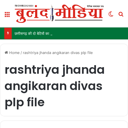
Menu
Switch
S
छत्तीसगढ़ की दो बेटियों का कमाल, जूनियर एशिया कप के लिए भारतीय हॉकी टीम में चयन
Home
/
rashtriya jhanda angikaran divas plp file
rashtriya jhanda
angikaran divas
plp file