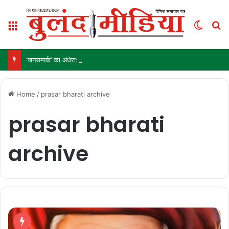
Menu
Switch
S
‘जनसम्पर्क’ का अंधेरा: विज्ञापन अब ‘इनाम’ नहीं, ‘हथियार’ है!
Home
/
prasar bharati archive
prasar bharati
archive