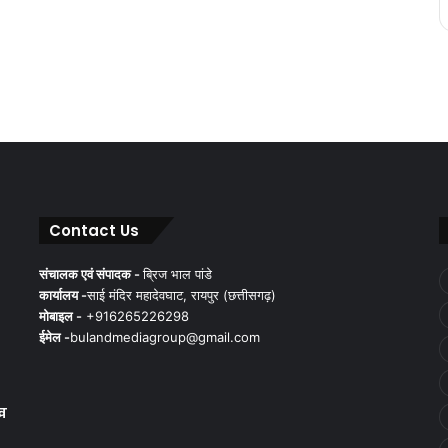
Contact Us
संचालक एवं संपादक -
ब्रिज भाल पांडे
कार्यालय -
साई मंदिर महादेवघाट, रायपुर (छत्तीसगढ़)
मोबाइल -
+916265226298
ईमेल -
bulandmediagroup@gmail.com
ुख