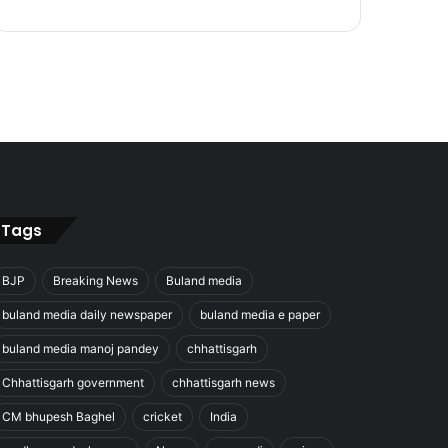
Tags
BJP
Breaking News
Buland media
buland media daily newspaper
buland media e paper
buland media manoj pandey
chhattisgarh
Chhattisgarh government
chhattisgarh news
CM bhupesh Baghel
cricket
India