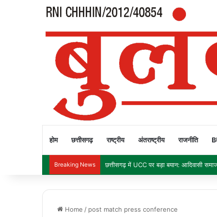
होम
छत्तीसगढ़
राष्ट्रीय
अंतराष्ट्रीय
राजनीति
B
Breaking News
छत्तीसगढ़ में UCC पर बड़ा बयान: आदिवासी समाज क
Home
/
post match press conference