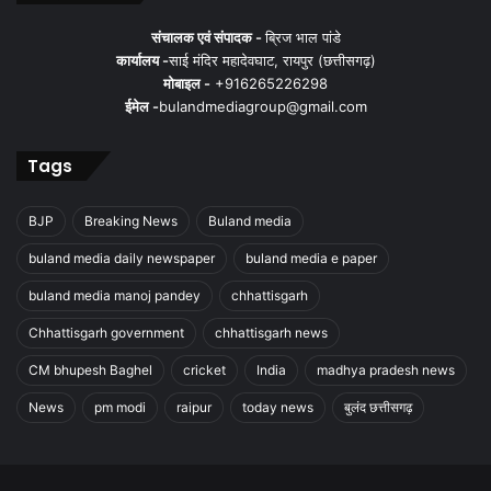
संचालक एवं संपादक -
ब्रिज भाल पांडे
कार्यालय -
साई मंदिर महादेवघाट, रायपुर (छत्तीसगढ़)
मोबाइल -
+916265226298
ईमेल -
bulandmediagroup@gmail.com
Tags
BJP
Breaking News
Buland media
buland media daily newspaper
buland media e paper
buland media manoj pandey
chhattisgarh
Chhattisgarh government
chhattisgarh news
CM bhupesh Baghel
cricket
India
madhya pradesh news
News
pm modi
raipur
today news
बुलंद छत्तीसगढ़