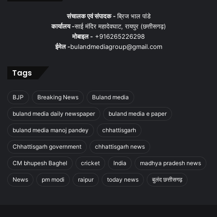
संचालक एवं संपादक -
ब्रिज भाल पांडे
कार्यालय -
साई मंदिर महादेवघाट, रायपुर (छत्तीसगढ़)
मोबाइल -
+916265226298
ईमेल -
bulandmediagroup@gmail.com
Tags
BJP
Breaking News
Buland media
buland media daily newspaper
buland media e paper
buland media manoj pandey
chhattisgarh
Chhattisgarh government
chhattisgarh news
CM bhupesh Baghel
cricket
India
madhya pradesh news
News
pm modi
raipur
today news
बुलंद छत्तीसगढ़