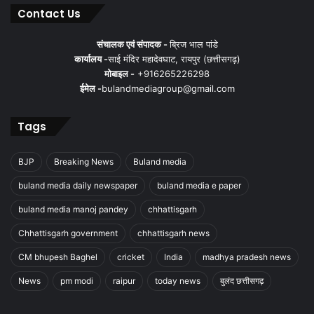
Contact Us
संचालक एवं संपादक -
ब्रिज भाल पांडे
कार्यालय -
साई मंदिर महादेवघाट, रायपुर (छत्तीसगढ़)
मोबाइल -
+916265226298
ईमेल -
bulandmediagroup@gmail.com
Tags
BJP
Breaking News
Buland media
buland media daily newspaper
buland media e paper
buland media manoj pandey
chhattisgarh
Chhattisgarh government
chhattisgarh news
CM bhupesh Baghel
cricket
India
madhya pradesh news
News
pm modi
raipur
today news
बुलंद छत्तीसगढ़