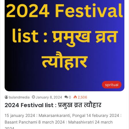
spritual
bulandmedia
January 8, 2024
0
2,506
2024 Festival list : प्रमुख व्रत त्यौहार
15 january 2024 : Makarsankaranti, Pongal 14 feburary 2024 :
Basant Panchami 8 march 2024 : Mahashivratri 24 march
2024…