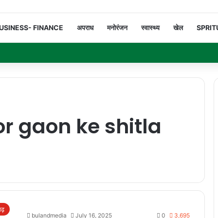
USINESS- FINANCE
अपराध
मनोरंजन
स्वास्थ्य
खेल
SPRIT
r gaon ke shitla
गढ़
bulandmedia
July 16, 2025
0
3,695