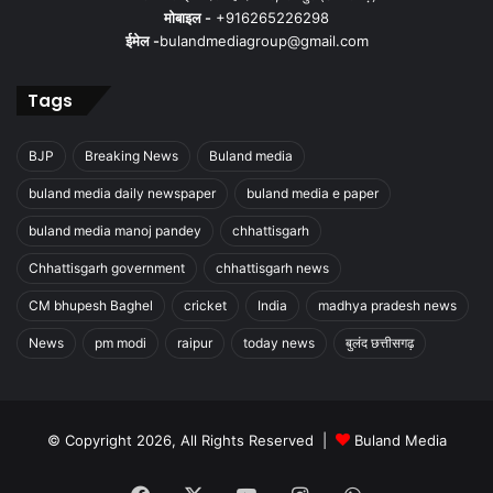
मोबाइल -
+916265226298
ईमेल -
bulandmediagroup@gmail.com
Tags
BJP
Breaking News
Buland media
buland media daily newspaper
buland media e paper
buland media manoj pandey
chhattisgarh
Chhattisgarh government
chhattisgarh news
CM bhupesh Baghel
cricket
India
madhya pradesh news
News
pm modi
raipur
today news
बुलंद छत्तीसगढ़
© Copyright 2026, All Rights Reserved |
Buland Media