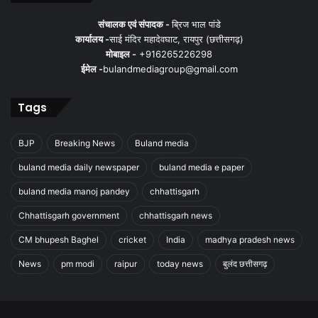
संचालक एवं संपादक -
ब्रिज भाल पांडे
कार्यालय -
साई मंदिर महादेवघाट, रायपुर (छत्तीसगढ़)
मोबाइल -
+916265226298
ईमेल -
bulandmediagroup@gmail.com
Tags
BJP
Breaking News
Buland media
buland media daily newspaper
buland media e paper
buland media manoj pandey
chhattisgarh
Chhattisgarh government
chhattisgarh news
CM bhupesh Baghel
cricket
India
madhya pradesh news
News
pm modi
raipur
today news
बुलंद छत्तीसगढ़