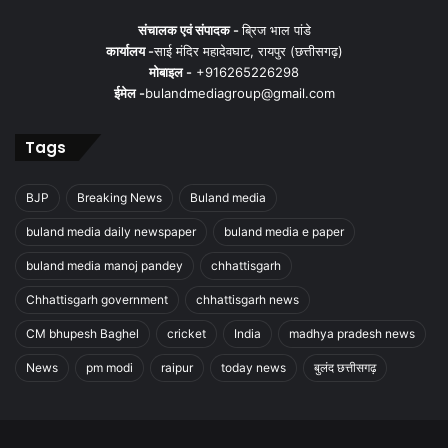
संचालक एवं संपादक -
ब्रिज भाल पांडे
कार्यालय -
साई मंदिर महादेवघाट, रायपुर (छत्तीसगढ़)
मोबाइल -
+916265226298
ईमेल -
bulandmediagroup@gmail.com
Tags
BJP
Breaking News
Buland media
buland media daily newspaper
buland media e paper
buland media manoj pandey
chhattisgarh
Chhattisgarh government
chhattisgarh news
CM bhupesh Baghel
cricket
India
madhya pradesh news
News
pm modi
raipur
today news
बुलंद छत्तीसगढ़