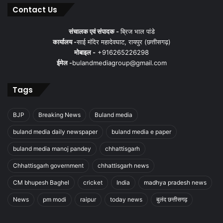
Contact Us
संचालक एवं संपादक -
ब्रिज भाल पांडे
कार्यालय -
साई मंदिर महादेवघाट, रायपुर (छत्तीसगढ़)
मोबाइल -
+916265226298
ईमेल -
bulandmediagroup@gmail.com
Tags
BJP
Breaking News
Buland media
buland media daily newspaper
buland media e paper
buland media manoj pandey
chhattisgarh
Chhattisgarh government
chhattisgarh news
CM bhupesh Baghel
cricket
India
madhya pradesh news
News
pm modi
raipur
today news
बुलंद छत्तीसगढ़