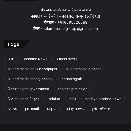
संचालक एवं संपादक -
ब्रिज भाल पांडे
कार्यालय -
साई मंदिर महादेवघाट, रायपुर (छत्तीसगढ़)
मोबाइल -
+916265226298
ईमेल -
bulandmediagroup@gmail.com
Tags
BJP
Breaking News
Buland media
buland media daily newspaper
buland media e paper
buland media manoj pandey
chhattisgarh
Chhattisgarh government
chhattisgarh news
CM bhupesh Baghel
cricket
India
madhya pradesh news
News
pm modi
raipur
today news
बुलंद छत्तीसगढ़