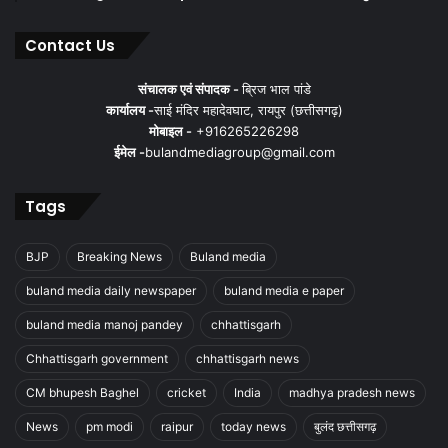
Contact Us
संचालक एवं संपादक -
ब्रिज भाल पांडे
कार्यालय -
साई मंदिर महादेवघाट, रायपुर (छत्तीसगढ़)
मोबाइल -
+916265226298
ईमेल -
bulandmediagroup@gmail.com
Tags
BJP
Breaking News
Buland media
buland media daily newspaper
buland media e paper
buland media manoj pandey
chhattisgarh
Chhattisgarh government
chhattisgarh news
CM bhupesh Baghel
cricket
India
madhya pradesh news
News
pm modi
raipur
today news
बुलंद छत्तीसगढ़