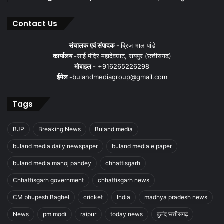
Contact Us
संचालक एवं संपादक -
ब्रिज भाल पांडे
कार्यालय -
साई मंदिर महादेवघाट, रायपुर (छत्तीसगढ़)
मोबाइल -
+916265226298
ईमेल -
bulandmediagroup@gmail.com
Tags
BJP
Breaking News
Buland media
buland media daily newspaper
buland media e paper
buland media manoj pandey
chhattisgarh
Chhattisgarh government
chhattisgarh news
CM bhupesh Baghel
cricket
India
madhya pradesh news
News
pm modi
raipur
today news
बुलंद छत्तीसगढ़