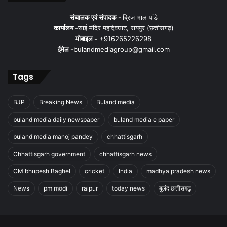
संचालक एवं संपादक -
ब्रिज भाल पांडे
कार्यालय -
साई मंदिर महादेवघाट, रायपुर (छत्तीसगढ़)
मोबाइल -
+916265226298
ईमेल -
bulandmediagroup@gmail.com
Tags
BJP
Breaking News
Buland media
buland media daily newspaper
buland media e paper
buland media manoj pandey
chhattisgarh
Chhattisgarh government
chhattisgarh news
CM bhupesh Baghel
cricket
India
madhya pradesh news
News
pm modi
raipur
today news
बुलंद छत्तीसगढ़