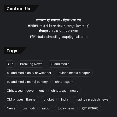
Contact Us
संचालक एवं संपादक -
ब्रिज भाल पांडे
कार्यालय -
साई मंदिर महादेवघाट, रायपुर (छत्तीसगढ़)
मोबाइल -
+916265226298
ईमेल -
bulandmediagroup@gmail.com
Tags
BJP
Breaking News
Buland media
buland media daily newspaper
buland media e paper
buland media manoj pandey
chhattisgarh
Chhattisgarh government
chhattisgarh news
CM bhupesh Baghel
cricket
India
madhya pradesh news
News
pm modi
raipur
today news
बुलंद छत्तीसगढ़