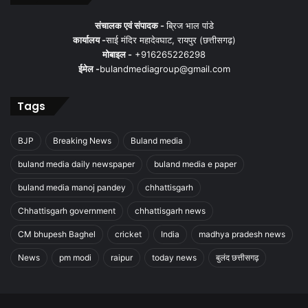
संचालक एवं संपादक -
ब्रिज भाल पांडे
कार्यालय -
साई मंदिर महादेवघाट, रायपुर (छत्तीसगढ़)
मोबाइल -
+916265226298
ईमेल -
bulandmediagroup@gmail.com
Tags
BJP
Breaking News
Buland media
buland media daily newspaper
buland media e paper
buland media manoj pandey
chhattisgarh
Chhattisgarh government
chhattisgarh news
CM bhupesh Baghel
cricket
India
madhya pradesh news
News
pm modi
raipur
today news
बुलंद छत्तीसगढ़