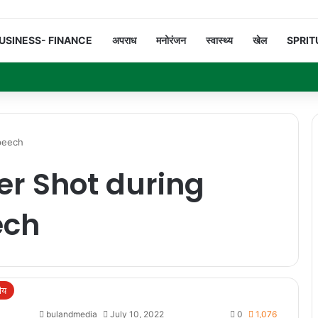
USINESS- FINANCE
अपराध
मनोरंजन
स्वास्थ्य
खेल
SPRIT
peech
er Shot during
ech
रीय
bulandmedia
July 10, 2022
0
1,076