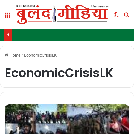
Menu
Switch
S
Home
/
EconomicCrisisLK
EconomicCrisisLK