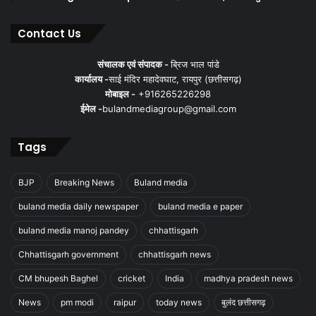
Contact Us
संचालक एवं संपादक -
ब्रिज भाल पांडे
कार्यालय -
साई मंदिर महादेवघाट, रायपुर (छत्तीसगढ़)
मोबाइल -
+916265226298
ईमेल -
bulandmediagroup@gmail.com
Tags
BJP
Breaking News
Buland media
buland media daily newspaper
buland media e paper
buland media manoj pandey
chhattisgarh
Chhattisgarh government
chhattisgarh news
CM bhupesh Baghel
cricket
India
madhya pradesh news
News
pm modi
raipur
today news
बुलंद छत्तीसगढ़