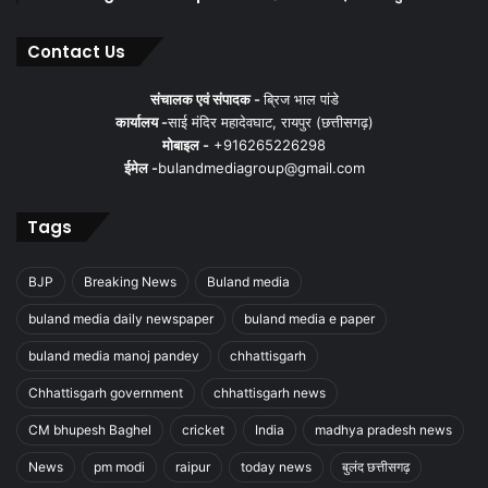
Contact Us
संचालक एवं संपादक -
ब्रिज भाल पांडे
कार्यालय -
साई मंदिर महादेवघाट, रायपुर (छत्तीसगढ़)
मोबाइल -
+916265226298
ईमेल -
bulandmediagroup@gmail.com
Tags
BJP
Breaking News
Buland media
buland media daily newspaper
buland media e paper
buland media manoj pandey
chhattisgarh
Chhattisgarh government
chhattisgarh news
CM bhupesh Baghel
cricket
India
madhya pradesh news
News
pm modi
raipur
today news
बुलंद छत्तीसगढ़