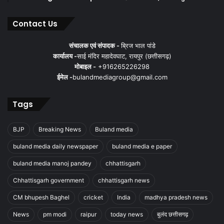
Contact Us
संचालक एवं संपादक -
ब्रिज भाल पांडे
कार्यालय -
साई मंदिर महादेवघाट, रायपुर (छत्तीसगढ़)
मोबाइल -
+916265226298
ईमेल -
bulandmediagroup@gmail.com
Tags
BJP
Breaking News
Buland media
buland media daily newspaper
buland media e paper
buland media manoj pandey
chhattisgarh
Chhattisgarh government
chhattisgarh news
CM bhupesh Baghel
cricket
India
madhya pradesh news
News
pm modi
raipur
today news
बुलंद छत्तीसगढ़