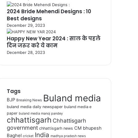
2024 Bride Mehendi Designs : 10
Best designs
December 29, 2023
Happy New Year 2024 : साल के पहले
दिन जरुर करे ये काम
December 28, 2023
Tags
Buland media
BJP
Breaking News
buland media daily newspaper
buland media e
paper
buland media manoj pandey
chhattisgarh
Chhattisgarh
government
CM bhupesh
chhattisgarh news
India
Baghel
cricket
madhya pradesh news