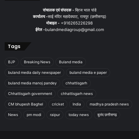
संचालक एवं संपादक -
ब्रिज भाल पांडे
कार्यालय -
साई मंदिर महादेवघाट, रायपुर (छत्तीसगढ़)
मोबाइल -
+916265226298
ईमेल -
bulandmediagroup@gmail.com
Tags
BJP
Breaking News
Buland media
buland media daily newspaper
buland media e paper
buland media manoj pandey
chhattisgarh
Chhattisgarh government
chhattisgarh news
CM bhupesh Baghel
cricket
India
madhya pradesh news
News
pm modi
raipur
today news
बुलंद छत्तीसगढ़