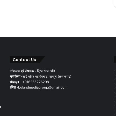
Contact Us
संचालक एवं संपादक -
ब्रिज भाल पांडे
कार्यालय -
साई मंदिर महादेवघाट, रायपुर (छत्तीसगढ़)
मोबाइल -
+916265226298
ईमेल -
bulandmediagroup@gmail.com
ुख