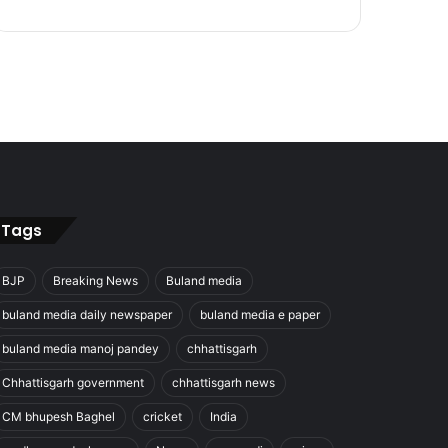
Tags
BJP
Breaking News
Buland media
buland media daily newspaper
buland media e paper
buland media manoj pandey
chhattisgarh
Chhattisgarh government
chhattisgarh news
CM bhupesh Baghel
cricket
India