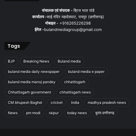
संचालक एवं संपादक -
ब्रिज भाल पांडे
कार्यालय -
साई मंदिर महादेवघाट, रायपुर (छत्तीसगढ़)
मोबाइल -
+916265226298
ईमेल -
bulandmediagroup@gmail.com
Tags
BJP
Breaking News
Buland media
buland media daily newspaper
buland media e paper
buland media manoj pandey
chhattisgarh
Chhattisgarh government
chhattisgarh news
CM bhupesh Baghel
cricket
India
madhya pradesh news
News
pm modi
raipur
today news
बुलंद छत्तीसगढ़