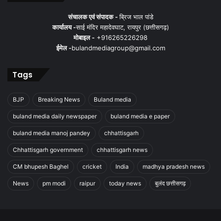
संचालक एवं संपादक -
ब्रिज भाल पांडे
कार्यालय -
साई मंदिर महादेवघाट, रायपुर (छत्तीसगढ़)
मोबाइल -
+916265226298
ईमेल -
bulandmediagroup@gmail.com
Tags
BJP
Breaking News
Buland media
buland media daily newspaper
buland media e paper
buland media manoj pandey
chhattisgarh
Chhattisgarh government
chhattisgarh news
CM bhupesh Baghel
cricket
India
madhya pradesh news
News
pm modi
raipur
today news
बुलंद छत्तीसगढ़