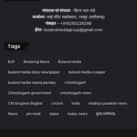
संचालक एवं संपादक -
ब्रिज भाल पांडे
कार्यालय -
साई मंदिर महादेवघाट, रायपुर (छत्तीसगढ़)
मोबाइल -
+916265226298
ईमेल -
bulandmediagroup@gmail.com
Tags
BJP
Breaking News
Buland media
buland media daily newspaper
buland media e paper
buland media manoj pandey
chhattisgarh
Chhattisgarh government
chhattisgarh news
CM bhupesh Baghel
cricket
India
madhya pradesh news
News
pm modi
raipur
today news
बुलंद छत्तीसगढ़