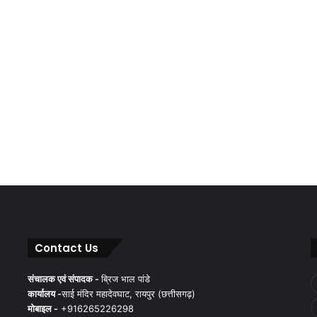
Contact Us
संचालक एवं संपादक -
ब्रिज भाल पांडे
कार्यालय -
साई मंदिर महादेवघाट, रायपुर (छत्तीसगढ़)
मोबाइल -
+916265226298