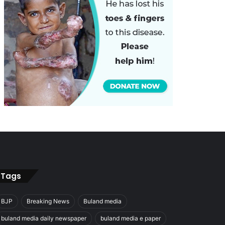
Tags
BJP
Breaking News
Buland media
buland media daily newspaper
buland media e paper