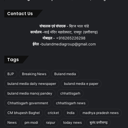
Contact Us
संचालक एवं संपादक -
ब्रिज भाल पांडे
कार्यालय -
साई मंदिर महादेवघाट, रायपुर (छत्तीसगढ़)
मोबाइल -
+916265226298
ईमेल -
bulandmediagroup@gmail.com
Tags
BJP
Breaking News
Buland media
buland media daily newspaper
buland media e paper
buland media manoj pandey
chhattisgarh
Chhattisgarh government
chhattisgarh news
CM bhupesh Baghel
cricket
India
madhya pradesh news
News
pm modi
raipur
today news
बुलंद छत्तीसगढ़