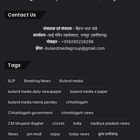
Contact Us
संचालक एवं संपादक -
ब्रिज भाल पांडे
कार्यालय -
साई मंदिर महादेवघाट, रायपुर (छत्तीसगढ़)
मोबाइल -
+916265226298
ईमेल -
bulandmediagroup@gmail.com
Tags
BJP
Breaking News
Buland media
buland media daily newspaper
buland media e paper
buland media manoj pandey
chhattisgarh
Chhattisgarh government
chhattisgarh news
CM bhupesh Baghel
cricket
India
madhya pradesh news
News
pm modi
raipur
today news
बुलंद छत्तीसगढ़