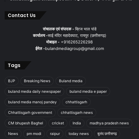
Contact Us
संचालक एवं संपादक -
ब्रिज भाल पांडे
कार्यालय -
साई मंदिर महादेवघाट, रायपुर (छत्तीसगढ़)
मोबाइल -
+916265226298
ईमेल -
bulandmediagroup@gmail.com
Tags
BJP
Breaking News
Buland media
buland media daily newspaper
buland media e paper
buland media manoj pandey
chhattisgarh
Chhattisgarh government
chhattisgarh news
CM bhupesh Baghel
cricket
India
madhya pradesh news
News
pm modi
raipur
today news
बुलंद छत्तीसगढ़