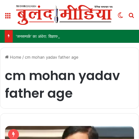
Menu
Switch
S
‘जनसम्पर्क’ का अंधेरा: विज्ञापन अब ‘इनाम’ नहीं, ‘हथियार’ है!
Home
/
cm mohan yadav father age
cm mohan yadav
father age