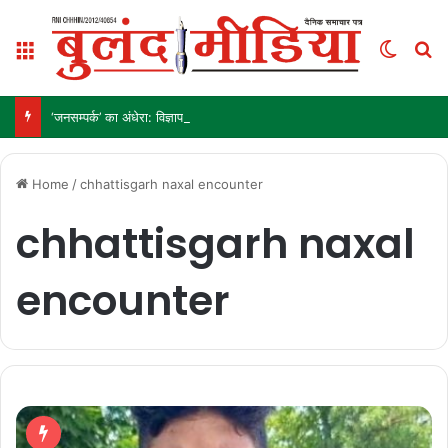
Menu
Switch
S
‘जनसम्पर्क’ का अंधेरा: विज्ञापन अब ‘इनाम’ नहीं, ‘हथियार’ है!
Home
/
chhattisgarh naxal encounter
chhattisgarh naxal
encounter