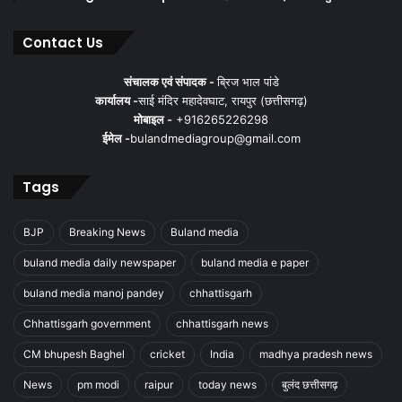
Contact Us
संचालक एवं संपादक -
ब्रिज भाल पांडे
कार्यालय -
साई मंदिर महादेवघाट, रायपुर (छत्तीसगढ़)
मोबाइल -
+916265226298
ईमेल -
bulandmediagroup@gmail.com
Tags
BJP
Breaking News
Buland media
buland media daily newspaper
buland media e paper
buland media manoj pandey
chhattisgarh
Chhattisgarh government
chhattisgarh news
CM bhupesh Baghel
cricket
India
madhya pradesh news
News
pm modi
raipur
today news
बुलंद छत्तीसगढ़