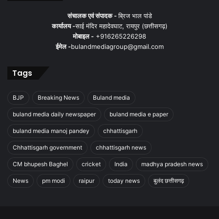
संचालक एवं संपादक -
ब्रिज भाल पांडे
कार्यालय -
साई मंदिर महादेवघाट, रायपुर (छत्तीसगढ़)
मोबाइल -
+916265226298
ईमेल -
bulandmediagroup@gmail.com
Tags
BJP
Breaking News
Buland media
buland media daily newspaper
buland media e paper
buland media manoj pandey
chhattisgarh
Chhattisgarh government
chhattisgarh news
CM bhupesh Baghel
cricket
India
madhya pradesh news
News
pm modi
raipur
today news
बुलंद छत्तीसगढ़