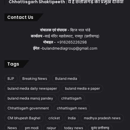
Chhattisgarh Shaktipeeth : ये है छत्तीसगढ़ की प्रमुख देवियाँ
Contact Us
संचालक एवं संपादक -
ब्रिज भाल पांडे
कार्यालय -
साई मंदिर महादेवघाट, रायपुर (छत्तीसगढ़)
मोबाइल -
+916265226298
ईमेल -
bulandmediagroup@gmail.com
Tags
BJP
Breaking News
Buland media
buland media daily newspaper
buland media e paper
buland media manoj pandey
chhattisgarh
Chhattisgarh government
chhattisgarh news
CM bhupesh Baghel
cricket
India
madhya pradesh news
News
pm modi
raipur
today news
बुलंद छत्तीसगढ़