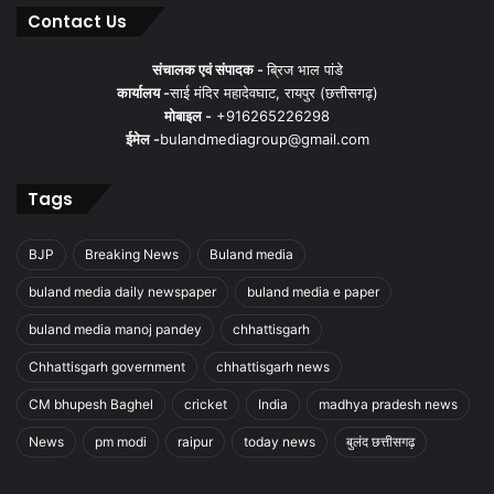
Contact Us
संचालक एवं संपादक -
ब्रिज भाल पांडे
कार्यालय -
साई मंदिर महादेवघाट, रायपुर (छत्तीसगढ़)
मोबाइल -
+916265226298
ईमेल -
bulandmediagroup@gmail.com
Tags
BJP
Breaking News
Buland media
buland media daily newspaper
buland media e paper
buland media manoj pandey
chhattisgarh
Chhattisgarh government
chhattisgarh news
CM bhupesh Baghel
cricket
India
madhya pradesh news
News
pm modi
raipur
today news
बुलंद छत्तीसगढ़