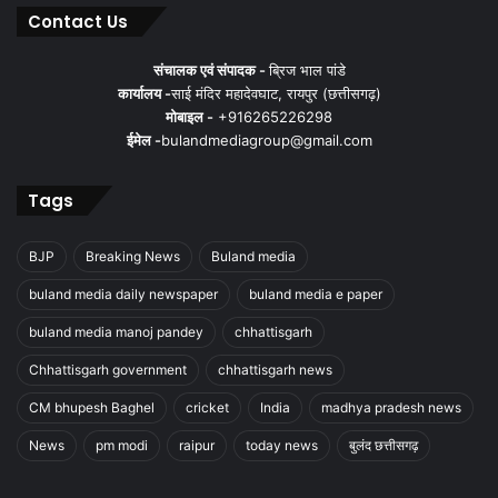
Contact Us
संचालक एवं संपादक -
ब्रिज भाल पांडे
कार्यालय -
साई मंदिर महादेवघाट, रायपुर (छत्तीसगढ़)
मोबाइल -
+916265226298
ईमेल -
bulandmediagroup@gmail.com
Tags
BJP
Breaking News
Buland media
buland media daily newspaper
buland media e paper
buland media manoj pandey
chhattisgarh
Chhattisgarh government
chhattisgarh news
CM bhupesh Baghel
cricket
India
madhya pradesh news
News
pm modi
raipur
today news
बुलंद छत्तीसगढ़