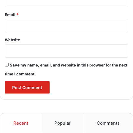
मंदिर जहाँ, ताजे चिता की राख से कराया जाता है स्नान !
Email
*
bulandmedia
Website
Save my name, email, and website in this browser for the next
time I comment.
Buland media
sita navami 2023 drik panchang
sita navami 2023 in hindi
Recent
Popular
Comments