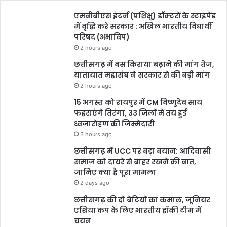
sita navami date
sita navami in hindi
एमबीबीएस इंटर्न (प्रशिक्षु) डॉक्टरों के स्टाइपेंड
sita navami iskcon
sita navami puja vidhi
में वृद्धि करे सरकार : अखिल भारतीय विद्यार्थी
परिषद (अभाविप)
sita navami tithi
sita navami wikipedia
2 hours ago
छत्तीसगढ़ में बस किराया बढ़ाने की मांग तेज,
today news
यातायात महासंघ ने सरकार से की बड़ी मांग
2 hours ago
15 अगस्त को रायपुर में CM विष्णुदेव साय
फहराएंगे तिरंगा, 33 जिलों में तय हुई
ध्वजारोहण की जिम्मेदारी
3 hours ago
छत्तीसगढ़ में UCC पर बड़ा बयान: आदिवासी
समाज को दायरे से बाहर रखने की बात,
जानिए क्या है पूरा मामला
2 days ago
छत्तीसगढ़ की दो बेटियों का कमाल, जूनियर
एशिया कप के लिए भारतीय हॉकी टीम में
चयन