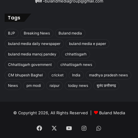
ईमेल -
bulandmediagroup@gmail.com
Tags
BJP
Breaking News
Buland media
buland media daily newspaper
buland media e paper
buland media manoj pandey
chhattisgarh
Chhattisgarh government
chhattisgarh news
CM bhupesh Baghel
cricket
India
madhya pradesh news
News
pm modi
raipur
today news
बुलंद छत्तीसगढ़
© Copyright 2026, All Rights Reserved |
Buland Media
Facebook
X
YouTube
Instagram
WhatsApp