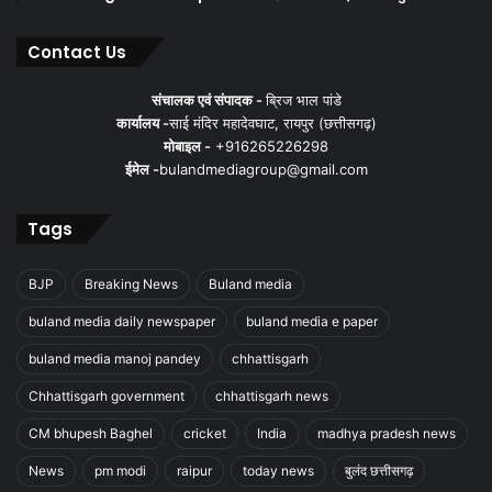
Contact Us
संचालक एवं संपादक -
ब्रिज भाल पांडे
कार्यालय -
साई मंदिर महादेवघाट, रायपुर (छत्तीसगढ़)
मोबाइल -
+916265226298
ईमेल -
bulandmediagroup@gmail.com
Tags
BJP
Breaking News
Buland media
buland media daily newspaper
buland media e paper
buland media manoj pandey
chhattisgarh
Chhattisgarh government
chhattisgarh news
CM bhupesh Baghel
cricket
India
madhya pradesh news
News
pm modi
raipur
today news
बुलंद छत्तीसगढ़