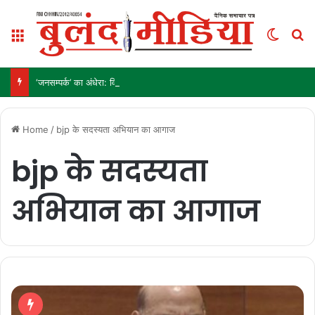
Menu
Switch
S
‘जनसम्पर्क’ का अंधेरा: विज्ञापन अब ‘इनाम’ नहीं, ‘हथियार’ है!
Home
/
bjp के सदस्यता अभियान का आगाज
bjp के सदस्यता
अभियान का आगाज