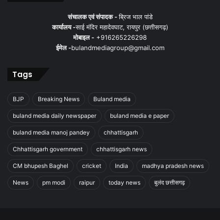
संचालक एवं संपादक -
ब्रिज भाल पांडे
कार्यालय -
साई मंदिर महादेवघाट, रायपुर (छत्तीसगढ़)
मोबाइल -
+916265226298
ईमेल -
bulandmediagroup@gmail.com
Tags
BJP
Breaking News
Buland media
buland media daily newspaper
buland media e paper
buland media manoj pandey
chhattisgarh
Chhattisgarh government
chhattisgarh news
CM bhupesh Baghel
cricket
India
madhya pradesh news
News
pm modi
raipur
today news
बुलंद छत्तीसगढ़